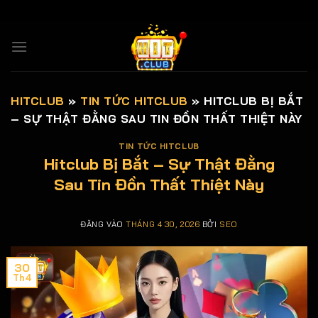
Bỏ
qua
nội
dung
HITCLUB
»
TIN TỨC HITCLUB
»
HITCLUB BỊ BẮT
– SỰ THẬT ĐẰNG SAU TIN ĐỒN THẤT THIỆT NÀY
TIN TỨC HITCLUB
Hitclub Bị Bắt – Sự Thật Đằng
Sau Tin Đồn Thất Thiệt Này
ĐĂNG VÀO
THÁNG 4 30, 2026
BỞI
SEO
30
Th4