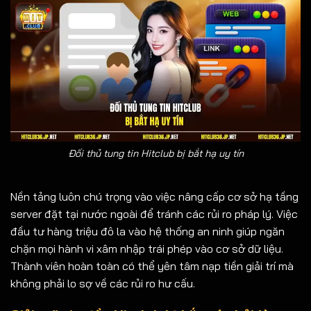
Đối thủ tung tin Hitclub bị bắt hạ uy tín
Nền tảng luôn chú trọng vào việc nâng cấp cơ sở hạ tầng
server đặt tại nước ngoài để tránh các rủi ro pháp lý. Việc
đầu tư hàng triệu đô la vào hệ thống an ninh giúp ngăn
chặn mọi hành vi xâm nhập trái phép vào cơ sở dữ liệu.
Thành viên hoàn toàn có thể yên tâm nạp tiền giải trí mà
không phải lo sợ về các rủi ro hư cấu.