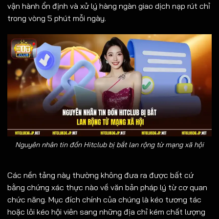
vận hành ổn định và xử lý hàng ngàn giao dịch nạp rút chỉ
trong vòng 5 phút mỗi ngày.
Nguyên nhân tin đồn Hitclub bị bắt lan rộng từ mạng xã hội
Các nền tảng này thường không đưa ra được bất cứ
bằng chứng xác thực nào về văn bản pháp lý từ cơ quan
chức năng. Mục đích chính của chúng là kéo tương tác
hoặc lôi kéo hội viên sang những địa chỉ kém chất lượng