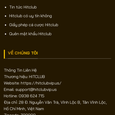
Tin tức Hitclub
Hitclub có uy tín không
Giấy phép cá cược Hitclub
Quên mật khẩu Hitclub
VỀ CHÚNG TÔI
Thông Tin Liên Hệ
Thương hiệu:
HITCLUB
Website:
https://hitclubvip.us/
Email:
support@hitclubvip.us
Hotline: 0938 624 715
Địa chỉ: 28 Đ. Nguyễn Văn Trà, Vĩnh Lộc B, Tân Vĩnh Lộc,
Hồ Chí Minh, Việt Nam
Zipcode: 700000