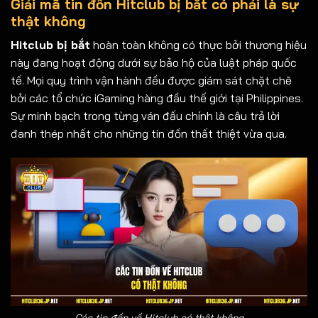
Giải mã tin đồn Hitclub bị bắt có phải là sự
thật không
Hitclub bị bắt
hoàn toàn không có thực bởi thương hiệu
này đang hoạt động dưới sự bảo hộ của luật pháp quốc
tế. Mọi quy trình vận hành đều được giám sát chặt chẽ
bởi các tổ chức iGaming hàng đầu thế giới tại Philippines.
Sự minh bạch trong từng ván đấu chính là câu trả lời
đanh thép nhất cho những tin đồn thất thiệt vừa qua.
Các tin đồn về Hitclub có thật không