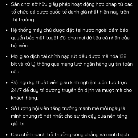
Sân chơi sở hữu giấy phép hoạt động hợp pháp từ các
tổ chức cá cược quốc tế danh giá nhất hiện nay trên
thị trường.
Hệ thống máy chủ được đặt tại nước ngoài đảm bảo
quyền bảo mật tuyệt đối cho mọi dữ liệu cá nhân của
hội viên.
Mọi giao dịch tài chính nạp rút đều được mã hóa 128
bit và xử lý thông qua mạng lưới ngân hàng uy tín toàn
cầu.
Đội ngũ kỹ thuật viên giàu kinh nghiệm luôn túc trực
24/7 để duy trì đường truyền ổn định và mượt mà cho
khách hàng.
Số lượng hội viên tăng trưởng mạnh mẽ mỗi ngày là
minh chứng rõ nét nhất cho sự tin cậy của nền tảng
giải trí.
Các chính sách trả thưởng sòng phẳng và minh bạch