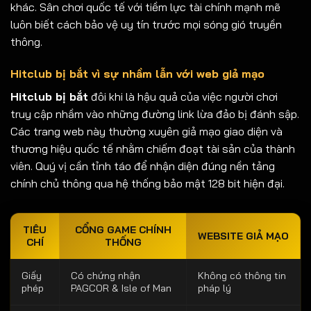
khác. Sân chơi quốc tế với tiềm lực tài chính mạnh mẽ
luôn biết cách bảo vệ uy tín trước mọi sóng gió truyền
thông.
Hitclub bị bắt vì sự nhầm lẫn với web giả mạo
Hitclub bị bắt
đôi khi là hậu quả của việc người chơi
truy cập nhầm vào những đường link lừa đảo bị đánh sập.
Các trang web này thường xuyên giả mạo giao diện và
thương hiệu quốc tế nhằm chiếm đoạt tài sản của thành
viên. Quý vị cần tỉnh táo để nhận diện đúng nền tảng
chính chủ thông qua hệ thống bảo mật 128 bit hiện đại.
TIÊU
CỔNG GAME CHÍNH
WEBSITE GIẢ MẠO
CHÍ
THỐNG
Giấy
Có chứng nhận
Không có thông tin
phép
PAGCOR & Isle of Man
pháp lý